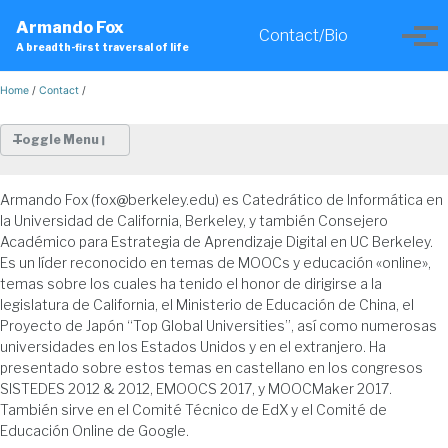
Skip
Skip
Skip
Armando Fox
to
to
to
Contact/Bio
Toggle
Tog
A breadth-first traversal of life
primary
content
footer
search
men
navigation
Home
/
Contact
/
Toggle Menu
Armando Fox (fox@berkeley.edu) es Catedrático de Informática en
General Bio
la Universidad de California, Berkeley, y también Consejero
En castellano
Académico para Estrategia de Aprendizaje Digital en UC Berkeley.
Music/Theater Bio
Es un líder reconocido en temas de MOOCs y educación «online»,
Failure Bio
temas sobre los cuales ha tenido el honor de dirigirse a la
Older Bios
legislatura de California, el Ministerio de Educación de China, el
Proyecto de Japón “Top Global Universities”, así como numerosas
universidades en los Estados Unidos y en el extranjero. Ha
PHOTOS
presentado sobre estos temas en castellano en los congresos
SISTEDES 2012 & 2012, EMOOCS 2017, y MOOCMaker 2017.
PGP PUBLIC KEY
También sirve en el Comité Técnico de EdX y el Comité de
Educación Online de Google.
VISITING